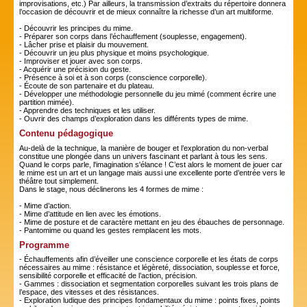
improvisations, etc.) Par ailleurs, la transmission d’extraits du répertoire donnera
l’occasion de découvrir et de mieux connaître la richesse d’un art multiforme.
- Découvrir les principes du mime.
- Préparer son corps dans l’échauffement (souplesse, engagement).
- Lâcher prise et plaisir du mouvement.
- Découvrir un jeu plus physique et moins psychologique.
- Improviser et jouer avec son corps.
- Acquérir une précision du geste.
- Présence à soi et à son corps (conscience corporelle).
- Écoute de son partenaire et du plateau.
- Développer une méthodologie personnelle du jeu mimé (comment écrire une
partition mimée).
- Apprendre des techniques et les utiliser.
- Ouvrir des champs d’exploration dans les différents types de mime.
Contenu pédagogique
Au-delà de la technique, la manière de bouger et l’exploration du non-verbal
constitue une plongée dans un univers fascinant et parlant à tous les sens.
Quand le corps parle, l'imagination s'élance ! C’est alors le moment de jouer car
le mime est un art et un langage mais aussi une excellente porte d’entrée vers le
théâtre tout simplement.
Dans le stage, nous déclinerons les 4 formes de mime :
- Mime d’action.
- Mime d’attitude en lien avec les émotions.
- Mime de posture et de caractère mettant en jeu des ébauches de personnage.
- Pantomime ou quand les gestes remplacent les mots.
Programme
- Échauffements afin d’éveiller une conscience corporelle et les états de corps
nécessaires au mime : résistance et légèreté, dissociation, souplesse et force,
sensibilité corporelle et efficacité de l’action, précision.
- Gammes : dissociation et segmentation corporelles suivant les trois plans de
l’espace, des vitesses et des résistances.
- Exploration ludique des principes fondamentaux du mime : points fixes, points