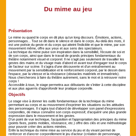
Du mime au jeu
Présentation
Le mime ou quand le corps en dit plus qu'un long discours. Émotions, actions,
personnages... Tout se dit dans le silence et dans le corps. Au-delà des mots, il
est une poésie du geste et du corps qui atteint l’indicible et que le mime, par son
mouvement même, offre aux yeux et aux sens des spectateurs.
La technique du mime puise son inspiration dans la sensibilité, l’écoute de soi et
de son corps, ainsi que dans le travail de grands principes fondamentaux du
théâtre notamment visuel et corporel. Il ne s’agit pas seulement de travailler les
gestes des mains et du visage mais d’abord et avant tout d’engager tout le corps
de l’acteur sur scène. Il s’agira d’une découverte et d’un entraînement au
mouvement par la sensibilisation et le renforcement corporel, par le dessin dans
l'espace, par la vitesse et la résistance (obstacles matériels et immatériels).
Nous chercherons à faire du théâtre autrement, sans le mot et à retrouver notre
corps !
Accessible à tous, le stage permettra aux débutants de s’initier à cette discipline
et aux plus aguerris d’approfondir leur pratique corporelle.
Objectifs
Le stage vise à donner les outils fondamentaux de la technique du mime
permettant au corps et au mouvement d’exprimer les situations ou les attitudes
des personnages. Il s’agira tout d’abord de développer son panel d’expressions
corporelles, de mieux connaître son corps expressif, d’acquérir une plus grande
expression dans le mouvement et les gestes.
D’un point de vue technique, l’acquisition et l’appropriation des principes du mime
(points fixes, points mobiles, résistance, etc.) offre des clés et une méthodologie
pour pouvoir créer des actions mimées.
Enfin la technique du mime mise au service du jeu et du vivant permet de
renforcer et d’ancrer corporellement le jeu d’acteur (création de personnage,