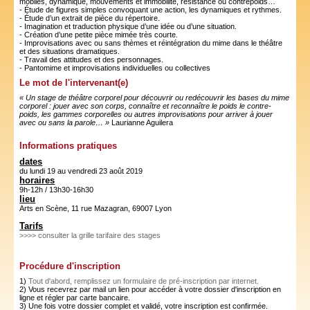
mobiles, dynamique, mouvements et immobilité, résistance ou contrepoids…
- Étude de figures simples convoquant une action, les dynamiques et rythmes.
- Étude d’un extrait de pièce du répertoire.
- Imagination et traduction physique d’une idée ou d’une situation.
- Création d’une petite pièce mimée très courte.
- Improvisations avec ou sans thèmes et réintégration du mime dans le théâtre
et des situations dramatiques.
- Travail des attitudes et des personnages.
- Pantomime et improvisations individuelles ou collectives
Le mot de l'intervenant(e)
« Un stage de théâtre corporel pour découvrir ou redécouvrir les bases du mime
corporel : jouer avec son corps, connaître et reconnaître le poids le contre-
poids, les gammes corporelles ou autres improvisations pour arriver à jouer
avec ou sans la parole… »
Laurianne Aguilera
Informations pratiques
dates
du lundi 19 au vendredi 23 août 2019
horaires
9h-12h / 13h30-16h30
lieu
Arts en Scène, 11 rue Mazagran, 69007 Lyon
Tarifs
>>>> consulter la grille tarifaire des stages
Procédure d'inscription
1)
Tout d'abord, remplissez un formulaire de pré-inscription par internet.
2) Vous recevrez par mail un lien pour accéder à votre dossier d'inscription en
ligne et régler par carte bancaire.
3) Une fois votre dossier complet et validé, votre inscription est confirmée.